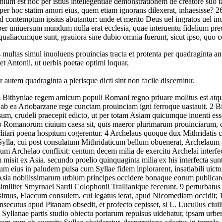
ium est hoc per istius intellegentiae demonstrationem de creatore suo t
ac per hoc statim amori eius, quem etiam ignorans dilexerat, inhaesisse?
2
d contemptum ipsius abutantur: unde et merito Deus uel ingratos uel inc
er uniuersum mundum nulla erat ecclesia, quae interuentu fidelium pr
ualiacumque sunt, grauiora sine dubio omnia fuerunt, sicut ipso, quo c
 multas simul inuoluens prouincias tracta et protenta per quadraginta an
t Antonii, ut uerbis poetae optimi loquar,
r autem quadraginta a plerisque dicti sint non facile discernitur.
ithyniae regem amicum populi Romani regno priuare molitus est atque 
 ab ea Ariobarzane rege cunctam prouinciam igni ferroque uastauit.
2
Bi
um, crudeli praecepit edicto, ut per totam Asiam quicumque inuenti es
udo Romanorum ciuium caesa sit, quis maeror plurimarum prouinciarum, 
iclitari poena hospitum cogerentur.
4
Archelaus quoque dux Mithridatis 
ylla, cui post consulatum Mithridaticum bellum obuenerat, Archelau
cum Archelao conflixit: centum decem milia de exercitu Archelai interfec
misit ex Asia. secundo proelio quinquaginta milia ex his interfecta sunt
um eius in paludem pulsa cum Syllae fidem inplorarent, insatiabili uictor
sia nobilissimarum urbium principes occidere bonaque eorum publicare 
imiliter Smyrnaei Sardi Colophonii Trallianique fecerunt.
9
perturbatus
imus, Flaccum consulem, cui legatus ierat, apud Nicomediam occidit;
secutus apud Pitanam obsedit, et profecto cepisset, si L. Lucullus ciuil
ro Syllanae partis studio obiectu portarum repulsus uidebatur, ipsam u