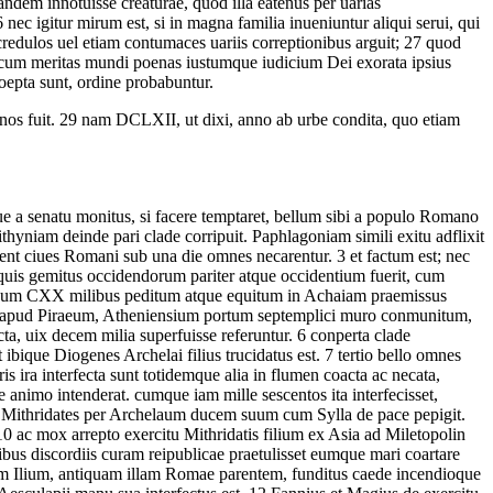
andem innotuisse creaturae, quod illa eatenus per uarias
6
nec igitur mirum est, si in magna familia inueniuntur aliqui serui, qui
redulos uel etiam contumaces uariis correptionibus arguit;
27
quod
ecum meritas mundi poenas iustumque iudicium Dei exorata ipsius
oepta sunt, ordine probabuntur.
nos fuit.
29
nam DCLXII, ut dixi, anno ab urbe condita, quo etiam
a senatu monitus, si facere temptaret, bellum sibi a populo Romano
thyniam deinde pari clade corripuit. Paphlagoniam simili exitu adflixit
sent ciues Romani sub una die omnes necarentur.
3
et factum est; nec
quis gemitus occidendorum pariter atque occidentium fuerit, cum
cum CXX milibus peditum atque equitum in Achaiam praemissus
m apud Piraeum, Atheniensium portum septemplici muro conmunitum,
ta, uix decem milia superfuisse referuntur.
6
conperta clade
 ibique Diogenes Archelai filius trucidatus est.
7
tertio bello omnes
is ira interfecta sunt totidemque alia in flumen coacta ac necata,
animo intenderat. cumque iam mille sescentos ita interfecisset,
 Mithridates per Archelaum ducem suum cum Sylla de pace pepigit.
10
ac mox arrepto exercitu Mithridatis filium ex Asia ad Miletopolin
ibus discordiis curam reipublicae praetulisset eumque mari coartare
rbem Ilium, antiquam illam Romae parentem, funditus caede incendioque