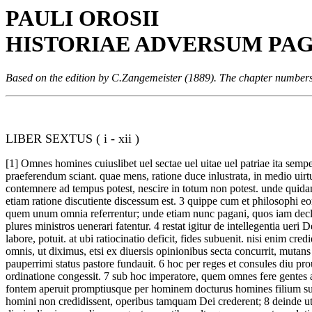
PAULI OROSII
HISTORIAE ADVERSUM PA
Based on the edition by C.Zangemeister (1889). The chapter number
LIBER SEXTUS ( i - xii )
[1]
Omnes homines cuiuslibet uel sectae uel uitae uel patriae ita sempe
praeferendum sciant. quae mens, ratione duce inlustrata, in medio uirt
contemnere ad tempus potest, nescire in totum non potest. unde quida
etiam ratione discutiente discessum est.
3
quippe cum et philosophi eo
quem unum omnia referrentur; unde etiam nunc pagani, quos iam decla
plures ministros uenerari fatentur.
4
restat igitur de intellegentia uer
labore, potuit. at ubi ratiocinatio deficit, fides subuenit. nisi enim cr
omnis, ut diximus, etsi ex diuersis opinionibus secta concurrit, mut
pauperrimi status pastore fundauit.
6
hoc per reges et consules diu p
ordinatione congessit.
7
sub hoc imperatore, quem omnes fere gentes am
fontem aperuit promptiusque per hominem docturus homines filium su
homini non credidissent, operibus tamquam Dei crederent;
8
deinde ut