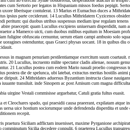
am cum ab exercitu Syllae obsideretur, desperatione adactus in templo 
ates cum Sertorio per legatos in Hispaniam missos foedus pepigit. Ser
 uxore liberisque contulerat.
13
Marius et Eumachus duces a Mithridate
us ipsius parte ceciderunt.
14
Lucullus Mithridatem Cyzicenos obsident
ndi peritum: qui duobus utribus suspensus mediam ipse regulam tenens
abire praecepit: quam Lucullus excipiens uniuersam disperdidit, nam 
us praetor a Mamerco uicti, cum duobus milibus equitum in Moesiam pro
am fuligine obfuscata cernuntur, uerum etiam campi ambusto solo squali
dae uoragines ostenduntur, quas Graeci physas uocant.
18
in quibus diu o
cidauit.
essus in magnam penuriam pestilentiamque exercitum suum coartauit.
tris.
20
Lucullus, incruento milite spectator cladis alienae, nouum genu
untur.
21
Lucullus postea cum eodem Mario nauali proelio congressus trig
us postera die de spelunca, ubi latebat, extractus meritas hostilis animi 
 diripuit.
24
Mithridates aduersus Byzantium instructa classe nauigans 
a iuuante transiluit. inde Sinopem ac post Amisum cum magna difficultat
uirgine Vestali commisisse arguebatur, Catuli gratia fultus euasit.
 et Cleochares spado, qui praesidii causa praeerant, expilatam atque i
tas uersa uice hostium sociorumque unde defendenda disperdita et unde 
itionem recepit.
s praetura Siciliam adflictam inuenisset, maxime Pyrganione archipirata
io comminutum Sicilia decedere conpulit.
6
praeterea Lucullus transgre