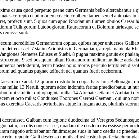
xime causa quod perpetuo paene cum Germanis bello altercabantur a q
imates correpto et ad mortem coacto cohibere tamen semel animatas in p
et, profecti sunt.
5
quos cum apud Rhodanum flumen obuios Caesar habuis
uetiorum Tulingorum Latobogiorum Rauracorum et Boiorum utriusque se
as remissa sunt.
cum incredibiles Germanorum copias, quibus nuper uniuersos Galliaru
am detrectasset.
7
statim Ariouistus in Germaniam, arrepta nauicula Rhen
i Vangiones Nemetes Eduses et Suebi.
8
pugna maxime grauis ex phalang
struxerant.
9
sed postquam aliqui Romanorum militum agilitate audaciaq
meros perfoderunt, territi hostes nouo mortis periculo terribilem dis
orum uel quantus pugnae adfuerit uel quantus fuerit occisorum.
 Caesarem exarsit:
12
quorum distributim copia haec fuit. Bellouagui, qui
nta milia;
13
Neruii, quorum adeo indomita feritas praedicabatur, ut nu
habuerunt similiter quinquaginta milia;
14
Atrebates etiam et Ambiani dec
decem et octo milia; Condurses Eborones Caerosi Caemani, qui uno nom
us exercitus Caesaris perturbatus atque in fugam actus, plurimis suorum
isci decreuisset, Galbam cum legione duodecima ad Veragros Sedunosque
guebatur, accolis concessisset, quadam die eosdem discessisse per noct
uram negotio arbitrabantur finitimosque suos in hanc caedis ac praedae
i incerto, repente Galli descensu montis effusi castra inperfecta circumd