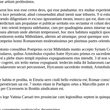
e artium peritissimos.
senserat hos non esse certos deos, qui esse putabantur. rex multae exper
us luce peruiderat, aliud consuetudini aliud menti suae tribuens.
9
si esti
mendo diligentiam et excuso ignorantiam meam; inuoco qui est, dum co
rdictum iam propalatae et publicae ueritatis eos sectantur et colunt deos
 toto orienti tempora uidebantur, cum per quadraginta annos miserae n
ccensura alterum unde alterum temperasset, hoc mox habitura supplicii qu
iorem notitia Mithridaten, alternis ad utrumque, prout quemque sors bell
peius homo Romanorum moderatissimus per plurimas partes orientis fin
nio consulibus Pompeius occisi Mithridatis nuntio accepto Syriam Co
Iudaeos, quibus Aristobulus expulso fratre Hyrcano primus ex sacerd
 sed a plebe muro templi repulsus expugnationem eius intendit.
3
id non s
 cogeret, uix tertio mense expugnauit. tredecim milia ibi Iudaeorum caes
es Iudaeorum securi percussisset, Hyrcanum sacerdotio restituit, Aristo
habita et prodita, in Etruria uero ciuili bello extincta est; Romae consci
perstrictam sat est.
7
motus etiam in Paelignis ortus a Marcellis patre et 
 per Ciceronem in Bruttiis uindicatum est.
ege Vatinia Caesari tres prouinciae cum legionilbus septem in quinquen
s conpetentes portiunculas decerpsimus.