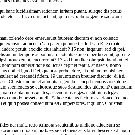
ciues Romanos esset tuta libertas.
ui hanc lucidissimam rationem inritam putant, suisque dis potius
nderetur -
11
sic enim iactitant, quia ipsi optimo genere sacrorum
ani colendo deos emeruerunt fauorem deorum et non colendo
i exposuit ad necem? an pater, qui incertus fuit? an Rhea mater
audere potuit, excidio eius inhiauit ?
15
non, inquiunt, sed di ipsi,
 potissimum tempore ad summam potentiae arcem perduxerunt, quo ille
 ipsi prouexerant, cucurrerunt?
17
sed humiliter obrepsit, inquiunt, et
s hominum superstitione sollicitas cepit et tenuit. at haec si homo
lius noti et ignoti Dei, quam adprehendere, ut dixi, nemo nisi per
stulerit ad credendi fidem.
19
uerumtamen breuiter discutio: di isti,
sci Christus uoluit et adnuntiari gentibus coepit deuotissime atque
ter quam spernendos se cultoresque suos destituendos uiderent? quamquam
; nam excitauimus gentes, accendimus reges, instituimus leges,
uerso mundo posset abradi.
22
hoc eatenus factum est, donec fecunda
3
et quid postea consecutum est? imperatores, inquiunt, Christiani
na fides per multa retro tempora saeuientibus undique aduersum se
m idolorum iam quodammodo ex se deficiens ac sibi erubescens ad unam