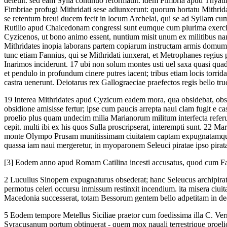
deleuit. sed eam Sylla continuo reformauit. idem Fimbria apud Thyatir
Fimbriae profugi Mithridati sese adiunxerunt: quorum hortatu Mithrid
se retentum breui ducem fecit in locum Archelai, qui se ad Syllam cum
Rutilio apud Chalcedonam congressi sunt eumque cum plurima exercit
Cyzicenos, ut bono animo essent, nuntium misit unum ex militibus na
Mithridates inopia laborans partem copiarum instructam armis domum 
tunc etiam Fannius, qui se Mithridati iunxerat, et Metrophanes regi
Inarimos inciderunt.
17
ubi non solum montes usti uel saxa quasi quad
et pendulo in profundum cinere putres iacent; tribus etiam locis torri
castra uenerunt. Deiotarus rex Gallograeciae praefectos regis bello tru
19
Interea Mithridates apud Cyzicum eadem mora, qua obsidebat, obs
obsidione amisisse fertur; ipse cum paucis arrepta naui clam fugit e cas
proelio plus quam undecim milia Marianorum militum interfecta refer
cepit. multi ibi ex his quos Sulla proscripserat, interempti sunt.
22
Mari
monte Olympo Prusam munitissimam ciuitatem captam expugnatamque
quassa iam naui mergeretur, in myoparonem Seleuci piratae ipso pirat
[3]
Eodem anno apud Romam Catilina incesti accusatus, quod cum Fabia 
2
Lucullus Sinopem expugnaturus obsederat; hanc Seleucus archipirata
permotus celeri occursu inmissum restinxit incendium. ita misera ciui
Macedonia successerat, totam Bessorum gentem bello adpetitam in ded
5
Eodem tempore Metellus Siciliae praetor cum foedissima illa C. Verri
Syracusanum portum obtinuerat - quem mox nauali terrestrique proel