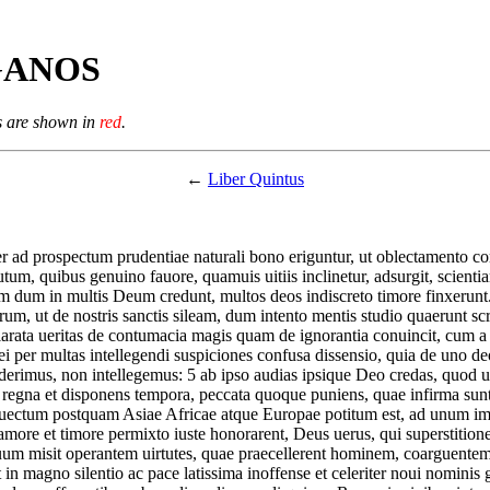
GANOS
s are shown in
red
.
←
Liber Quintus
r ad prospectum prudentiae naturali bono eriguntur, ut oblectamento corp
utum, quibus genuino fauore, quamuis uitiis inclinetur, adsurgit, scient
m dum in multis Deum credunt, multos deos indiscreto timore finxerunt.
rum, ut de nostris sanctis sileam, dum intento mentis studio quaerun
rata ueritas de contumacia magis quam de ignorantia conuincit, cum a 
i Dei per multas intellegendi suspiciones confusa dissensio, quia de uno
ediderimus, non intellegemus:
5
ab ipso audias ipsique Deo credas, quod u
ans regna et disponens tempora, peccata quoque puniens, quae infirma 
rouectum postquam Asiae Africae atque Europae potitum est, ad unum i
ore et timore permixto iuste honorarent, Deus uerus, qui superstitione 
um misit operantem uirtutes, quae praecellerent hominem, coarguentem
 in magno silentio ac pace latissima inoffense et celeriter noui nominis g