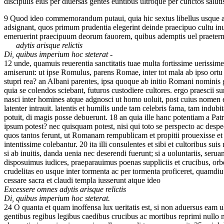
discipulis eius per diuersas gentes euntibus ultroque per cunctos salu
9
Quod ideo commemorandum putaui, quia hic sextus libellus usque a
adsignant, quos primum prudentia elegerint deinde praecipuo cultu in
emeruerint praecipuum deorum fauorem, quibus ademptis uel praeterm
adytis arisque relictis
Di, quibus imperium hoc steterat
-
12
unde, quamuis reuerentia sanctitatis tuae multa fortissime uerissime
amiserunt: ut ipse Romulus, parens Romae, inter tot mala ab ipso ortu
stupri rea? an Albani parentes, ipsa quoque ab initio Romani nominis 
quia se colendos sciebant, futuros custodiere cultores. ergo praescii su
nasci inter homines atque adgnosci ut homo uoluit, post cuius nomen e
latenter intrauit. latentis et humilis unde tam celebris fama, tam indub
potuit, di magis posse debuerunt.
18
an quia ille hanc potentiam a Patr
ipsum potest? nec quisquam potest, nisi qui toto se perspecto ac des
quos tantos ferunt, ut Romanam rempublicam et propitii prouexisse et a
intentissime colebantur.
20
ita illi consulentes et sibi et cultoribus 
si ab inuitis, danda uenia nec deserendi fuerunt; si a uoluntariis, seru
disposuimus iudices, praeparauimus poenas suppliciis et crucibus, o
crudelitas eo usque inter tormenta ac per tormenta proficeret, quamd
cessare sacra et claudi templa iusserunt atque ideo
Excessere omnes adytis arisque relictis
Di, quibus imperium hoc steterat.
24
O quanta et quam inoffensa lux ueritatis est, si non aduersus eam ul
gentibus regibus legibus caedibus crucibus ac mortibus reprimi nullo 