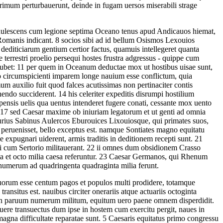
 primum perturbauerunt, deinde in fugam uersos miserabili strage
lescens cum legione septima Oceano tenus apud Andicauos hiemat,
 Romanis indicant.
8
socios sibi ad id bellum Osismos Lexouios
editiciarum gentium certior factus, quamuis intellegeret quanta
 terrestri proelio persequi hostes frustra adgressus - quippe cum
iubet:
11
per quem in Oceanum deductae mox ut hostibus uisae sunt,
 circumspicienti imparem longe nauium esse conflictum, quia
m auxilio fuit quod falces acutissimas non pertinaciter contis
ahendo succiderent.
14
his celeriter expeditis disrumpi hostilium
uspensis uelis qua uentus intenderet fugere conati, cessante mox uento
17
sed Caesar maxime ob iniuriam legatorum et ut genti ad omnia
rius Sabinus Aulercos Eburouices Lixouiosque, qui primates suos,
eruenisset, bello exceptus est. namque Sontiates magno equitatu
 expugnari uiderent, armis traditis in deditionem recepti sunt.
21
i cum Sertorio militauerant.
22
ii omnes dum obsidionem Crasso
a et octo milia caesa referuntur.
23
Caesar Germanos, qui Rhenum
e numerum ad quadringenta quadraginta milia ferunt.
uorum esse centum pagos et populos multi prodidere, totamque
nsitus est. nauibus circiter onerariis atque actuariis octoginta
t non paruum numerum militum, equitum uero paene omnem disperdidit.
ere transuectus dum ipse in hostem cum exercitu pergit, naues in
magna difficultate reparatae sunt.
5
Caesaris equitatus primo congressu