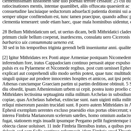
clementissimam iussionem sine ullo poenali terrore cessauit:
25
cui dub
ratiocinationes mentis, intentae quamlibet, aliis offuscata quaesierit 
consuetudine lasciuiaque seductorum adsuefacti patientia domini sui a
semper utique confitendum est, tunc tamen praecipue, quando adhuc p
clementia temeraret: unde etiam haec, quae mala hominibus uidentur, q
28
Bellum Mithridaticum uel, ut uerius dicam, belli Mithridatici clades
primum ciuile bellum coeperat, inardescens, consulatu uero Ciceronis e
barbarico uix consummata ueneno est.
30
sed in his temporibus triginta gerendi belli inueniuntur anni. qualite
[2]
Igitur Mithridates rex Ponti atque Armeniae postquam Nicomedem B
inferendum fore, iratus Cappadociam continuo peruasit atque expulso
pulsis ex ea Pylaemene et Nicomede regibus. post cum uenisset Ephes
explicari aut conprehendi ullo modo uerbis potest, quae tunc multit
singuli quique aut prodere innocentes hospites et amicos, aut ipsi per
Athenas cunctamque Graeciam partim ui partim deditione obtinuit.
5
S
diu obsedit, ipsam Atheniensium urbem ui cepit. postea iusto proelio 
Mithridates lectissima septuaginta milia militum Archelao in subsidium 
copiae, quas Archelaus habebat, extinctae sunt. nam uiginti milia milit
reliqui miserorum passim trucidati sunt.
8
porro autem Mithridates in A
Ephesii exemplum uerentes excluso praesidio eius portas obiecerunt; s
interea Fimbria Marianorum scelerum satelles, homo omnium audaciss
fugat, stationem regis inuadit ipsumque Pergamo pellit fugientemque in
obiecta classe uoluisset.
11
inde Fimbria Iliensibus iratus, a quibus p