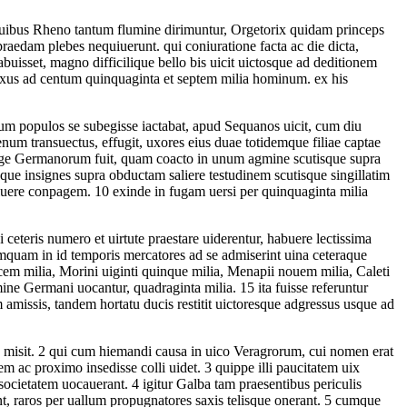
uibus Rheno tantum flumine dirimuntur, Orgetorix quidam princeps
raedam plebes nequiuerunt. qui coniuratione facta ac die dicta,
set, magno difficilique bello bis uicit uictosque ad deditionem
xus ad centum quinquaginta et septem milia hominum. ex his
m populos se subegisse iactabat, apud Sequanos uicit, cum diu
um transuectus, effugit, uxores eius duae totidemque filiae captae
e Germanorum fuit, quam coacto in unum agmine scutisque supra
ue insignes supra obductam saliere testudinem scutisque singillatim
soluere conpagem.
10
exinde in fugam uersi per quinquaginta milia
 ceteris numero et uirtute praestare uiderentur, habuere lectissima
mquam in id temporis mercatores ad se admiserint uina ceteraque
em milia, Morini uiginti quinque milia, Menapii nouem milia, Caleti
ine Germani uocantur, quadraginta milia.
15
ita fuisse referuntur
 amissis, tandem hortatu ducis restitit uictoresque adgressus usque ad
 misit.
2
qui cum hiemandi causa in uico Veragrorum, cui nomen erat
em ac proximo insedisse colli uidet.
3
quippe illi paucitatem uix
 societatem uocauerant.
4
igitur Galba tam praesentibus periculis
ant, raros per uallum propugnatores saxis telisque onerant.
5
cumque