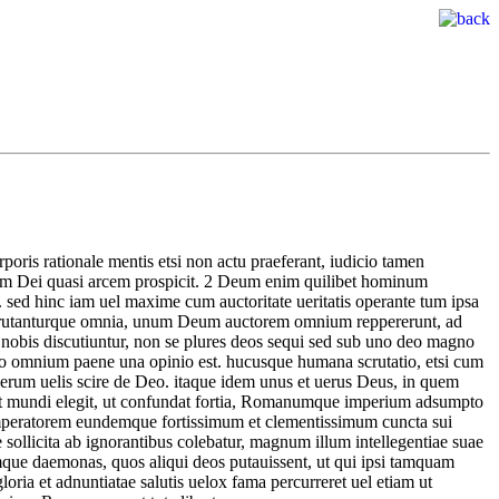
oris rationale mentis etsi non actu praeferant, iudicio tamen
iam Dei quasi arcem prospicit.
2
Deum enim quilibet hominum
 sed hinc iam uel maxime cum auctoritate ueritatis operante tum ipsa
t scrutanturque omnia, unum Deum auctorem omnium reppererunt, ad
nobis discutiuntur, non se plures deos sequi sed sub uno deo magno
 deo omnium paene una opinio est. hucusque humana scrutatio, etsi cum
erum uelis scire de Deo. itaque idem unus et uerus Deus, in quem
sunt mundi elegit, ut confundat fortia, Romanumque imperium adsumpto
mperatorem eundemque fortissimum et clementissimum cuncta sui
sollicita ab ignorantibus colebatur, magnum illum intellegentiae suae
que daemonas, quos aliqui deos putauissent, ut qui ipsi tamquam
loria et adnuntiatae salutis uelox fama percurreret uel etiam ut