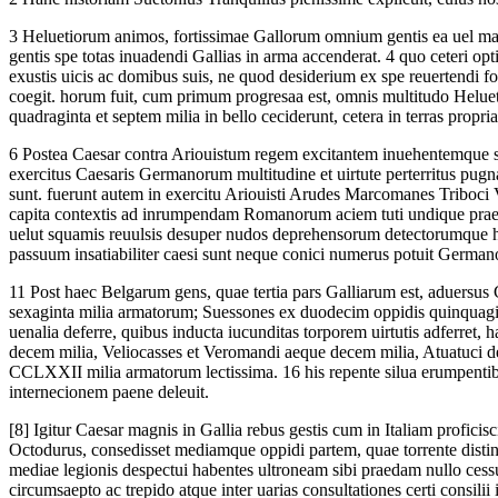
3
Heluetiorum animos, fortissimae Gallorum omnium gentis ea uel ma
gentis spe totas inuadendi Gallias in arma accenderat.
4
quo ceteri opt
exustis uicis ac domibus suis, ne quod desiderium ex spe reuertendi for
coegit. horum fuit, cum primum progresaa est, omnis multitudo Hel
quadraginta et septem milia in bello ceciderunt, cetera in terras propri
6
Postea Caesar contra Ariouistum regem excitantem inuehentemque se
exercitus Caesaris Germanorum multitudine et uirtute perterritus pugn
sunt. fuerunt autem in exercitu Ariouisti Arudes Marcomanes Triboc
capita contextis ad inrumpendam Romanorum aciem tuti undique prae
uelut squamis reuulsis desuper nudos deprehensorum detectorumque hu
passuum insatiabiliter caesi sunt neque conici numerus potuit German
11
Post haec Belgarum gens, quae tertia pars Galliarum est, aduersus
sexaginta milia armatorum; Suessones ex duodecim oppidis quinquagi
uenalia deferre, quibus inducta iucunditas torporem uirtutis adferret, 
decem milia, Veliocasses et Veromandi aeque decem milia, Atuatuci 
CCLXXII milia armatorum lectissima.
16
his repente silua erumpentib
internecionem paene deleuit.
[8]
Igitur Caesar magnis in Gallia rebus gestis cum in Italiam profic
Octodurus, consedisset mediamque oppidi partem, quae torrente distin
mediae legionis despectui habentes ultroneam sibi praedam nullo cess
circumsaepto ac trepido atque inter uarias consultationes certi consili