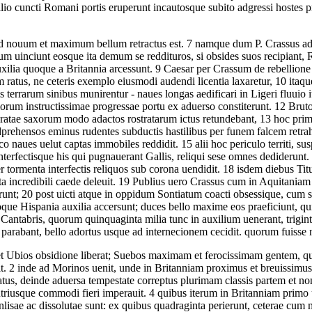
silio cuncti Romani portis eruperunt incautosque subito adgressi hostes
ad nouum et maximum bellum retractus est.
7
namque dum P. Crassus adu
um uinciunt eosque ita demum se reddituros, si obsides suos recipiant,
ilia quoque a Britannia arcessunt.
9
Caesar per Crassum de rebellione d
m ratus, ne ceteris exemplo eiusmodi audendi licentia laxaretur,
10
itaque
s terrarum sinibus munirentur - naues longas aedificari in Ligeri fluuio 
rum instructissimae progressae portu ex aduerso constiterunt.
12
Bruto
uratae saxorum modo adactos rostratarum ictus retundebant,
13
hoc primu
dprehensos eminus rudentes subductis hastilibus per funem falcem retr
co naues uelut captas immobiles reddidit.
15
alii hoc periculo territi, s
terfectisque his qui pugnauerant Gallis, reliqui sese omnes dediderunt.
er tormenta interfectis reliquos sub corona uendidit.
18
isdem diebus Titu
ta incredibili caede deleuit.
19
Publius uero Crassus cum in Aquitaniam p
runt;
20
post uicti atque in oppidum Sontiatum coacti obsessique, cum se
que Hispania auxilia accersunt; duces bello maxime eos praeficiunt, qu
t Cantabris, quorum quinquaginta milia tunc in auxilium uenerant, trigint
bi parabant, bello adortus usque ad internecionem cecidit. quorum fuiss
t Ubios obsidione liberat; Suebos maximam et ferocissimam gentem, q
t.
2
inde ad Morinos uenit, unde in Britanniam proximus et breuissimus tra
igatus, deinde aduersa tempestate correptus plurimam classis partem e
utriusque commodi fieri imperauit.
4
quibus iterum in Britanniam primo u
 inlisae ac dissolutae sunt: ex quibus quadraginta perierunt, ceterae cum 