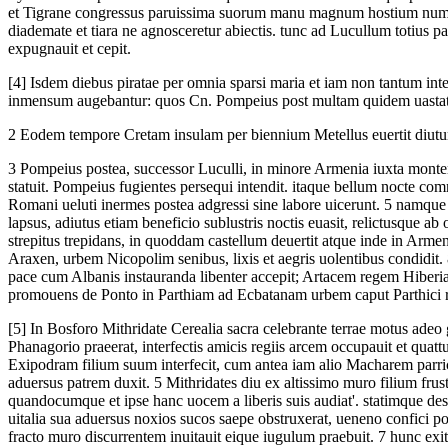
et Tigrane congressus paruissima suorum manu magnum hostium numeru
diademate et tiara ne agnosceretur abiectis. tunc ad Lucullum totius 
expugnauit et cepit.
[4]
Isdem diebus piratae per omnia sparsi maria et iam non tantum inte
inmensum augebantur: quos Cn. Pompeius post multam quidem uastatio
2
Eodem tempore Cretam insulam per biennium Metellus euertit diutur
3
Pompeius postea, successor Luculli, in minore Armenia iuxta montem
statuit. Pompeius fugientes persequi intendit. itaque bellum nocte co
Romani ueluti inermes postea adgressi sine labore uicerunt.
5
namque d
lapsus, adiutus etiam beneficio sublustris noctis euasit, relictusque
strepitus trepidans, in quoddam castellum deuertit atque inde in Arme
Araxen, urbem Nicopolim senibus, lixis et aegris uolentibus condidit.
pace cum Albanis instauranda libenter accepit; Artacem regem Hiberia
promouens de Ponto in Parthiam ad Ecbatanam urbem caput Parthici r
[5]
In Bosforo Mithridate Cerealia sacra celebrante terrae motus adeo 
Phanagorio praeerat, interfectis amicis regiis arcem occupauit et quatt
Exipodram filium suum interfecit, cum antea iam alio Macharem parric
aduersus patrem duxit.
5
Mithridates diu ex altissimo muro filium frustr
quandocumque et ipse hanc uocem a liberis suis audiat'. statimque de
uitalia sua aduersus noxios sucos saepe obstruxerat, ueneno confici p
fracto muro discurrentem inuitauit eique iugulum praebuit.
7
hunc exit