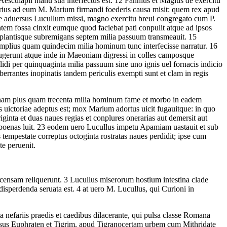
Aesculapii manu sua interfectus est.
12
Fannius et Magius de exercitu
torius ad eum M. Marium firmandi foederis causa misit: quem rex apud
 aduersus Lucullum missi, magno exercitu breui congregato cum P.
em fossa cinxit eumque quod faciebat pati conpulit atque ad ipsos
 plantisque subremigans septem milia passuum transmeauit.
15
amplius quam quindecim milia hominum tunc interfecisse narratur.
16
fugerunt atque inde in Maeoniam digressi in colles camposque
di per quinquaginta milia passuum sine uno ignis uel fornacis indicio
berrantes inopinatis tandem periculis exempti sunt et clam in regis
 nam plus quam trecenta milia hominum fame et morbo in eadem
s uictoriae adeptus est; mox Marium adortus uicit fugauitque: in quo
inta et duas naues regias et conplures onerarias aut demersit aut
poenas luit.
23
eodem uero Lucullus impetu Apamiam uastauit et sub
tempestate correptus octoginta rostratas naues perdidit; ipse cum
e peruenit.
ncensam reliquerunt.
3
Lucullus miserorum hostium intestina clade
disperdenda seruata est.
4
at uero M. Lucullus, qui Curioni in
 nefariis praedis et caedibus dilacerante, qui pulsa classe Romana
ssus Euphraten et Tigrim, apud Tigranocertam urbem cum Mithridate