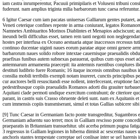
iam castra inrumperentur, Pacuuii primipilaris et Voluseni tribuni con
fuderunt. nam amplius triginta milia barbarorum tunc caesa referuntur.
6
Igitur Caesar cum iam pacatas uniuersas Galliarum gentes putaret, 
Veneti ceterique confines repente in arma coniurant, legatos Romanor
Namnetes Ambiuaritos Morinos Diablintes et Menapios adsciscunt; aux
ineundi belli difficultas esset, tamen rem tanti negotii non neglegenda
hostes per interfusa ex Oceano aestuaria atque inaccessos recessus tuti
continuo ducentae uiginti naues eorum paratae atque omni genere armo
barbarorum naues solido robore intextae cauernisque praeualidis obd
praefixas funibus autem subnexas parauerat, quibus cum opus esset a
antemnarum armamenta praecepit: ita antemnis ruentibus conplures ili
destituti ludibrio fuere Romanis;
16
itaque incensis omnibus nauibus in
consilia mobili terribilis exempli notam inureret, cunctis principibus p
cur auctores belli resuscitandi esse nollent, interfecerant, eruptione fac
pedestribusque copiis praeualidis Romanos adorti diu grauiter turbaue
Aquitani clade permoti undique exercitum contrahunt; de citeriore quo
parant, in castris suis Crasso obruente deleti sunt. nam ex Aquitanis e
cum immensis copiis transmiserant, simul et totas Gallias subicere si
[9]
Tunc Caesar in Germaniam facto ponte transgreditur, Sugambros e
Germaniam aduentu suo terret; mox in Galliam rescisso ponte concedi
praeparatis in Britanniam transuehitur. ubi acerba primum pugna fat
3
regressus in Galliam legiones in hiberna dimisit ac sescentas naues 
anchoris stantes tempestate correptae uel conlisae inter se uel harenis