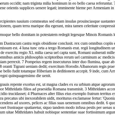
m occidit; nam triginta milia hominum in eo bello caesa referuntur.
paene orientis supplices uenere legati; imminente hieme per Armeniam in
rcipientes nauium commeatus sed etiam insulas prouinciasque uastantes, i
nem, quam terra marique diu egerant, mira tamen celeritate conpressit
noque bello domitam in potestatem redegit legesque Minois Romanis l
 Dastracum castra regis obsidione conclusit. rex cum omnibus copiis er
mmissum est.
4
luna tunc orta a tergo Romanis erat. regii longitudinem u
e exercitu regio XL milia caesa uel capta sunt, Romani uulnerati mille,
 ab omnibus amicis philosophis scriptoribus rerum uel carminum ac medi
niam perrexit.
7
Pompeius regem insecuturus inter duo flumina, quae ab 
8
oranti Tigrani ueniam dedit; exercitum Horodis Albanorum regis praefe
e bello fudit totamque Hiberiam in deditionem accepit.
9
inde, cum Arm
egni quinquagensimo die uenit.
grauis repente exortus est, ut magna clades ex ea urbium atque agrorum
uor Mithridatis filios ad praesidia Romana transmisit.
3
Mithridates accen
idio trucidasset;
4
Pharnaces alter filius eius exemplo fratrum territus
a precatus ubi inexorabilem uidit, moriturus exclamasse fertur: 'Quoniam P
scendens ad uxores, pelices ac filias suas uenenum omnibus dedit.
6
quod
osset frustraque spatiaretur, siquo tandem modo infusa pestis per uenas
um uitae Mithridates habuit nobisque sententiae suae fortissimum argum