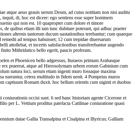
ientiae atque aeuo grauis uerum Deum, ad cuius notitiam non nisi auditu
s, inquit, di, hoc est dicere: ego sentiens esse super hominem
nuenio qui non est.
10
quapropter cum dolore et timore
, de quibus etiam illi iam tunc dubitare poterant, qui adhuc praeter
ationes alternis tantorum ducum uastationibus terebantur; cum quaeque
od remedii ad tempus habuisset;
12
cum trepidae diuersarum
i attollebat, et incertis satisfactionibus transferebantur augendo
ito Mithridatico bello egerit, paucis proferam.
elen et Phoenicen bello adgressus, Ituraeos primum Arabasque
ote rex praeerat, atque ad Hierosolymam urbem eorum Gabinium cum
olum natura loci, uerum etiam ingenti muro fossaque maxima
a narrantur, cetera multitudo in fidem uenit.
4
Pompeius muros
bulum captiuum Romam duxit. hoc bellum orientis cum uiginti et duobus
i coniurationis occisi sunt.
6
sed hanc historiam agente Cicerone et
filio per L. Vettium proditus patefacta Catilinae coniuratione quasi
nium datae Gallia Transalpina et Cisalpina et Illyricus; Galliam