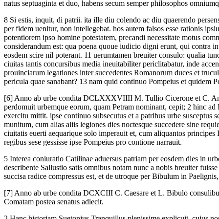
natus septuaginta et duo, habens secum semper philosophos omniumqu
8
Si estis, inquit, di patrii. ita ille diu colendo ac diu quaerendo per
per fidem uenitur, non intellegebat. hos autem falsos esse rationis ipsi
potentiorem ipso homine potestatem, precandi necessitate motus com
considerandum est: qua poena quoue iudicio digni erunt, qui contra inte
eosdem scire nil poterant.
11
uerumtamen breuiter consulo: qualia tunc
ciuitas tantis concursibus media ineuitabiliter periclitabatur, inde a
prouinciarum legationes inter succedentes Romanorum duces et truculent
pericula quae sanabant?
13
nam quid continuo Pompeius et quidem Pom
[6]
Anno ab urbe condita DCLXXXVIIII M. Tullio Cicerone et C. Anto
perdomuit urbemque eorum, quam Petram nominant, cepit;
2
hinc ad 
exercitu mittit. ipse continuo subsecutus et a patribus urbe susceptus
munitum, cum alias aliis legiones dies noctesque succedere sine requie
ciuitatis euerti aequarique solo imperauit et, cum aliquantos princip
regibus sese gessisse ipse Pompeius pro contione narrauit.
5
Interea coniuratio Catilinae aduersus patriam per eosdem dies in urbe 
describente Sallustio satis omnibus notam nunc a nobis breuiter fuisse 
succisa radice compressus est, et de utroque per Bibulum in Paelignis,
[7]
Anno ab urbe condita DCXCIII C. Caesare et L. Bibulo consulibus l
Comatam postea senatus adiecit.
2
Hanc historiam Suetonius Tranquillus plenissime explicuit, cuius no