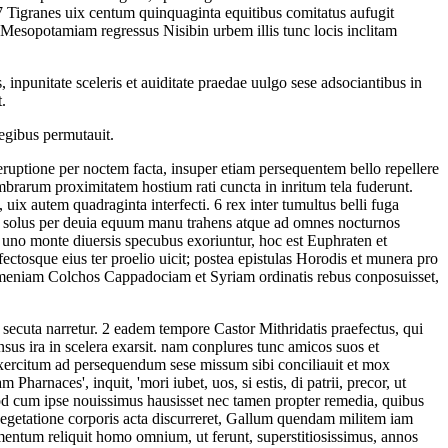
7
Tigranes uix centum quinquaginta equitibus comitatus aufugit
 Mesopotamiam regressus Nisibin urbem illis tunc locis inclitam
npunitate sceleris et auiditate praedae uulgo sese adsociantibus in
.
egibus permutauit.
uptione per noctem facta, insuper etiam persequentem bello repellere
mbrarum proximitatem hostium rati cuncta in inritum tela fuderunt.
 uix autem quadraginta interfecti.
6
rex inter tumultus belli fuga
cis solus per deuia equum manu trahens atque ad omnes nocturnos
uno monte diuersis specubus exoriuntur, hoc est Euphraten et
ctosque eius ter proelio uicit; postea epistulas Horodis et munera pro
eniam Colchos Cappadociam et Syriam ordinatis rebus conposuisset,
 secuta narretur.
2
eadem tempore Castor Mithridatis praefectus, qui
sus ira in scelera exarsit. nam conplures tunc amicos suos et
 exercitum ad persequendum sese missum sibi conciliauit et mox
harnaces', inquit, 'mori iubet, uos, si estis, di patrii, precor, ut
 cum ipse nouissimus hausisset nec tamen propter remedia, quibus
 uegetatione corporis acta discurreret, Gallum quendam militem iam
entum reliquit homo omnium, ut ferunt, superstitiosissimus, annos