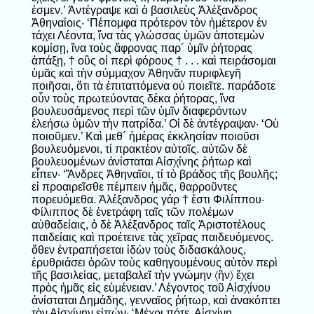
ἐσμεν.’ Ἀντέγραψε καὶ ὁ βασιλεὺς Ἀλέξανδρος
Ἀθηναίοις· ‘Πέπομφα πρότερον τὸν ἡμέτερον ἐν
τάχει Λέοντα, ἵνα τὰς γλώσσας ὑμῶν ἀποτεμὼν
κομίσῃ, ἵνα τοὺς ἄφρονας παρ´ ὑμῖν ῥήτορας
ἀπάξῃ, † οὓς οἱ περὶ φόρους † . . . καὶ πειράσομαι
ὑμᾶς καὶ τὴν σύμμαχον Ἀθηνᾶν πυριφλεγῆ
ποιῆσαι, ὅτι τὰ ἐπιταττόμενα οὐ ποιεῖτε. παράδοτε
οὖν τοὺς πρωτεύοντας δέκα ῥήτορας, ἵνα
βουλευσάμενος περὶ τῶν ὑμῖν διαφερόντων
ἐλεήσω ὑμῶν τὴν πατρίδα.’ Οἱ δὲ ἀντέγραψαν· ‘Οὐ
ποιοῦμεν.’ Καὶ μεθ´ ἡμέρας ἐκκλησίαν ποιοῦσι
βουλευόμενοι, τί πρακτέον αὐτοῖς. αὐτῶν δὲ
βουλευομένων ἀνίσταται Αἰσχίνης ῥήτωρ καὶ
εἶπεν· ‘Ἄνδρες Ἀθηναῖοι, τί τὸ βράδος τῆς βουλῆς;
εἰ προαιρεῖσθε πέμπειν ἡμᾶς, θαρροῦντες
πορευόμεθα. Ἀλέξανδρος γάρ † ἐστι Φιλίππου·
Φίλιππος δὲ ἐνετράφη ταῖς τῶν πολέμων
αὐθαδείαις, ὁ δὲ Ἀλέξανδρος ταῖς Ἀριστοτέλους
παιδείαις καὶ προέτεινε τὰς χεῖρας παιδευόμενος.
ὅθεν ἐντραπήσεται ἰδὼν τοὺς διδασκάλους,
ἐρυθριάσει ὁρῶν τοὺς καθηγουμένους αὐτὸν περὶ
τῆς βασιλείας, μεταβαλεῖ τὴν γνώμην 〈ἣν〉 ἔχει
πρὸς ἡμᾶς εἰς εὐμένειαν.’ Λέγοντος τοῦ Αἰσχίνου
ἀνίσταται Δημάδης, γενναῖος ῥήτωρ, καὶ ἀνακόπτει
τὸν Αἰσχίνην εἰπών· ‘Μέχρι πότε, Αἰσχίνη,