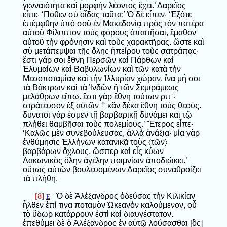
γενναιότητα καὶ μορφὴν λέοντος ἔχει.’ Δαρεῖος
εἶπε· ‘Πόθεν σὺ οἶδας ταῦτα;’ Ὁ δὲ εἶπεν· ‘Ἐξότε
ἐπέμφθην ὑπὸ σοῦ ἐν Μακεδονίᾳ πρὸς τὸν πατέρα
αὐτοῦ Φίλιππον τοὺς φόρους ἀπαιτῆσαι, ἔμαθον
αὐτοῦ τὴν φρόνησιν καὶ τοὺς χαρακτῆρας. ὥστε καὶ
σὺ μετάπεμψαι τῆς ὅλης ἠπείρου τοὺς σατράπας·
ἔστι γάρ σοι ἔθνη Περσῶν καὶ Πάρθων καὶ
Ἐλυμαίων καὶ Βαβυλωνίων καὶ τῶν κατὰ τὴν
Μεσοποταμίαν καὶ τὴν Ἰλλυρίαν χώραν, ἵνα μή σοι
τὰ Βάκτρων καὶ τὰ Ἰνδῶν ἢ τῶν Σεμιράμεως
μελάθρων εἴπω. ἔστι γὰρ ἔθνη τούτων ρπʹ·
στράτευσον ἐξ αὐτῶν † κἂν δέκα ἔθνη τοὺς θεούς.
δυνατοὶ γάρ ἐσμεν τῇ βαρβαρικῇ δυνάμει καὶ τῷ
πλήθει θαμβῆσαι τοὺς πολεμίους.’ Ἕτερος εἶπε·
‘Καλῶς μὲν συνεβούλευσας, ἀλλὰ ἀνάξια· μία γὰρ
ἐνθύμησις Ἑλλήνων κατανικᾷ τοὺς 〈τῶν〉
βαρβάρων ὄχλους, ὥσπερ καὶ εἷς κύων
Λακωνικὸς ὅλην ἀγέλην ποιμνίων ἀποδιώκει.’
οὕτως αὐτῶν βουλευομένων Δαρεῖος συναθροίζει
τὰ πλήθη.
[8]
Ὁ δὲ Ἀλέξανδρος ὁδεύσας τὴν Κιλικίαν
E
ἦλθεν ἐπί τινα ποταμὸν Ὠκεανὸν καλούμενον, οὗ
τὸ ὕδωρ κατάρρουν ἐστὶ καὶ διαυγέστατον.
ἐπεθύμει δὲ ὁ Ἀλέξανδρος ἐν αὐτῷ λούσασθαι [ὃς]