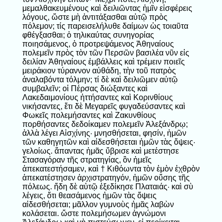
μεμαλθακευμένους καὶ δειλιῶντας ἡμῖν εἰσφέρεις
λόγους, ὥστε μὴ ἀντιτάξασθαι αὐτῷ πρὸς
πόλεμον; τίς παρεισελήλυθε δαίμων ὡς τοιαῦτα
φθέγξασθαι; ὁ τηλικαύτας συνηγορίας
ποιησάμενος, ὁ προτρεψάμενος Ἀθηναίους
πολεμεῖν πρὸς τὸν τῶν Περσῶν βασιλέα νῦν εἰς
δειλίαν Ἀθηναίους ἐμβάλλεις καὶ τρέμειν ποιεῖς
μειράκιον τύραννον αὐθάδη, τὴν τοῦ πατρὸς
ἀναλαβόντα τόλμην; τί δὲ καὶ δειλιῶμεν αὐτῷ
συμβαλεῖν; οἱ Πέρσας διώξαντες καὶ
Λακεδαιμονίους ἡττήσαντες καὶ Κορινθίους
νικήσαντες, ἔτι δὲ Μεγαρεῖς φυγαδεύσαντες καὶ
Φωκεῖς πολεμήσαντες καὶ Ζακυνθίους
πορθήσαντες δεδοίκαμεν πολεμεῖν Ἀλεξάνδρῳ;
ἀλλὰ λέγει Αἰσχίνης· μνησθήσεται, φησίν, ἡμῶν
τῶν καθηγητῶν καὶ αἰδεσθήσεται ἡμῶν τὰς ὄψεις·
γελοίως. ἅπαντας ἡμᾶς ὕβρισε καὶ μετέστησε
Στασαγόραν τῆς στρατηγίας, ὃν ἡμεῖς
ἀπεκατεστήσαμεν, καὶ † Κιθόωντα τὸν ἐμὸν ἐχθρὸν
ἀπεκατέστησεν ἀρχιστρατηγόν, ἡμῶν οὔσης τῆς
πόλεως. ἤδη δὲ αὑτῷ ἐξεδίκησε Πλαταιάς· καὶ σὺ
λέγεις, ὅτι θεασάμενος ἡμῶν τὰς ὄψεις
αἰδεσθήσεται; μᾶλλον γυμνοὺς ἡμᾶς λαβὼν
κολάσεται. ὥστε πολεμήσωμεν ἀγνώμονι