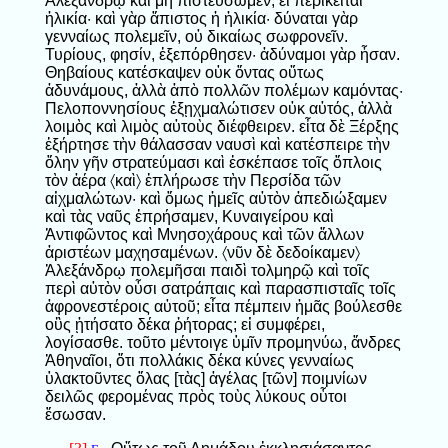
Ἀλεξάνδρῳ καὶ μὴ πιστεύσωμεν, εἰ περίκειται
ἡλικία· καὶ γὰρ ἄπιστος ἡ ἡλικία· δύναται γὰρ
γενναίως πολεμεῖν, οὐ δικαίως σωφρονεῖν.
Τυρίους, φησίν, ἐξεπόρθησεν· ἀδύναμοι γὰρ ἦσαν.
Θηβαίους κατέσκαψεν οὐκ ὄντας οὕτως
ἀδυνάμους, ἀλλὰ ἀπὸ πολλῶν πολέμων καμόντας·
Πελοποννησίους ἐξῃχμαλώτισεν οὐκ αὐτός, ἀλλὰ
λοιμὸς καὶ λιμὸς αὐτοὺς διέφθειρεν. εἶτα δὲ Ξέρξης
ἐξήρτησε τὴν θάλασσαν ναυσὶ καὶ κατέσπειρε τὴν
ὅλην γῆν στρατεύμασι καὶ ἐσκέπασε τοῖς ὅπλοις
τὸν ἀέρα 〈καὶ〉 ἐπλήρωσε τὴν Περσίδα τῶν
αἰχμαλώτων· καὶ ὅμως ἡμεῖς αὐτὸν ἀπεδιώξαμεν
καὶ τὰς ναῦς ἐπρήσαμεν, Κυναιγείρου καὶ
Ἀντιφῶντος καὶ Μνησοχάρους καὶ τῶν ἄλλων
ἀριστέων μαχησαμένων. 〈νῦν δὲ δεδοίκαμεν〉
Ἀλεξάνδρῳ πολεμῆσαι παιδὶ τολμηρῷ καὶ τοῖς
περὶ αὐτὸν οὖσι σατράπαις καὶ παρασπισταῖς τοῖς
ἀφρονεστέροις αὐτοῦ; εἶτα πέμπειν ἡμᾶς βούλεσθε
οὓς ᾐτήσατο δέκα ῥήτορας; εἰ συμφέρει,
λογίσασθε. τοῦτο μέντοιγε ὑμῖν προμηνύω, ἄνδρες
Ἀθηναῖοι, ὅτι πολλάκις δέκα κύνες γενναίως
ὑλακτοῦντες ὅλας [τὰς] ἀγέλας [τῶν] ποιμνίων
δειλῶς φερομένας πρὸς τοὺς λύκους οὗτοι
ἔσωσαν.