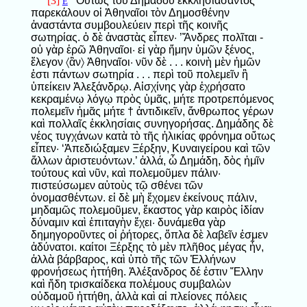
[3]
Οὕτως τοῦ Δημάδου ἐκκλησιάσαντος
E
παρεκάλουν οἱ Ἀθηναῖοι τὸν Δημοσθένην
ἀναστάντα συμβουλεύειν περὶ τῆς κοινῆς
σωτηρίας. ὁ δὲ ἀναστὰς εἶπεν· ’Ἄνδρες πολῖται -
οὐ γὰρ ἐρῶ Ἀθηναῖοι· εἰ γὰρ ἤμην ὑμῶν ξένος,
ἔλεγον 〈ἂν〉 Ἀθηναῖοι· νῦν δὲ . . . κοινὴ μὲν ἡμῶν
ἐστι πάντων σωτηρία . . . περὶ τοῦ πολεμεῖν ἢ
ὑπείκειν Ἀλεξάνδρῳ. Αἰσχίνης γὰρ ἐχρήσατο
κεκραμένῳ λόγῳ πρὸς ὑμᾶς, μήτε προτρεπόμενος
πολεμεῖν ἡμᾶς μήτε † ἀντιδικεῖν, ἄνθρωπος γέρων
καὶ πολλαῖς ἐκκλησίαις συνηγορήσας. Δημάδης δὲ
νέος τυγχάνων κατὰ τὸ τῆς ἡλικίας φρόνημα οὕτως
εἶπεν· ‘Ἀπεδιώξαμεν Ξέρξην, Κυναιγείρου καὶ τῶν
ἄλλων ἀριστευόντων.’ ἀλλά, ὦ Δημάδη, δὸς ἡμῖν
τούτους καὶ νῦν, καὶ πολεμοῦμεν πάλιν·
πιστεύσωμεν αὑτοὺς τῷ σθένει τῶν
ὀνομασθέντων. εἰ δὲ μὴ ἔχομεν ἐκείνους πάλιν,
μηδαμῶς πολεμοῦμεν, ἕκαστος γὰρ καιρὸς ἰδίαν
δύναμιν καὶ ἐπιταγὴν ἔχει· δυνάμεθα γὰρ
δημηγοροῦντες οἱ ῥήτορες, ὅπλα δὲ λαβεῖν ἐσμεν
ἀδύνατοι. καίτοι Ξέρξης τὸ μὲν πλῆθος μέγας ἦν,
ἀλλὰ βάρβαρος, καὶ ὑπὸ τῆς τῶν Ἑλλήνων
φρονήσεως ἡττήθη. Ἀλέξανδρος δέ ἐστιν Ἕλλην
καὶ ἤδη τρισκαίδεκα πολέμους συμβαλὼν
οὐδαμοῦ ἡττήθη, ἀλλὰ καὶ αἱ πλείονες πόλεις