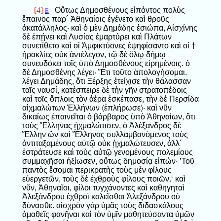
[4]
Οὕτως Δημοσθένους εἰπόντος πολὺς
E
ἔπαινος παρ´ Ἀθηναίοις ἐγένετο καὶ θροῦς
ἀκατάλληλος· καὶ ὁ μὲν Δημάδης ἐσιώπα, Αἰσχίνης
δὲ ἐπῄνει καὶ Λυσίας ἐμαρτύρει καὶ Πλάτων
συνετίθετο καὶ οἱ Ἀμφικτύονες ἐψηφίσαντο καὶ οἱ †
ἡρακλίες οὐκ ἀντέλεγον, τῷ δὲ ὅλῳ δήμῳ
συνευδόκει τοῖς ὑπὸ Δημοσθένους εἰρημένοις. ὁ
δὲ Δημοσθένης λέγει· Ἔτι τοῦτο ἀπολογήσομαι.
λέγει Δημάδης, ὅτι Ξέρξης ἐτείχισε τὴν θάλασσαν
ταῖς ναυσί, κατέσπειρε δὲ τὴν γῆν στρατοπέδοις
καὶ τοῖς ὅπλοις τὸν ἀέρα ἐσκέπασε, τὴν δὲ Περσίδα
αἰχμαλώτων Ἑλλήνων 〈ἐπλήρωσε〉· καὶ νῦν
δικαίως ἐπαινεῖται ὁ βάρβαρος ὑπὸ Ἀθηναίων, ὅτι
τοὺς Ἕλληνας ᾐχμαλώτισεν, ὁ Ἀλέξανδρος δὲ
Ἕλλην ὢν καὶ Ἕλληνας συλλαμβανόμενος τοὺς
ἀντιταξαμένους αὐτῷ οὐκ ᾐχμαλώτευσεν, ἀλλ´
ἐστράτευσε καὶ τοὺς αὐτῷ γενομένους πολεμίους
συμμαχῆσαι ἠξίωσεν, οὕτως δημοσίᾳ εἰπών· ’Τοῦ
παντὸς ἔσομαι περικρατὴς τοὺς μὲν φίλους
εὐεργετῶν, τοὺς δὲ ἐχθροὺς φίλους ποιῶν.‘ καὶ
νῦν, Ἀθηναῖοι, φίλοι τυγχάνοντες καὶ καθηγηταὶ
Ἀλεξάνδρου ἐχθροὶ καλεῖσθαι Ἀλεξάνδρου οὐ
δύνασθε. αἰσχρὸν γὰρ ὑμᾶς τοὺς διδασκάλους
ἀμαθεῖς φανῆναι καὶ τὸν ὑμῖν μαθητεύσαντα ὑμῶν