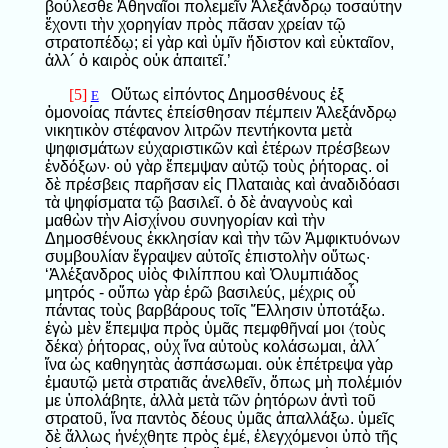
βούλεσθε Ἀθηναῖοι πολεμεῖν Ἀλεξάνδρῳ τοσαύτην
ἔχοντι τὴν χορηγίαν πρὸς πᾶσαν χρείαν τῷ
στρατοπέδῳ; εἰ γὰρ καὶ ὑμῖν ἥδιστον καὶ εὐκταῖον,
ἀλλ´ ὁ καιρὸς οὐκ ἀπαιτεῖ.’
[5]
Οὕτως εἰπόντος Δημοσθένους ἐξ
E
ὁμονοίας πάντες ἐπείσθησαν πέμπειν Ἀλεξάνδρῳ
νικητικὸν στέφανον λιτρῶν πεντήκοντα μετὰ
ψηφισμάτων εὐχαριστικῶν καὶ ἑτέρων πρέσβεων
ἐνδόξων· οὐ γὰρ ἔπεμψαν αὐτῷ τοὺς ῥήτορας. οἱ
δὲ πρέσβεις παρῆσαν εἰς Πλαταιὰς καὶ ἀναδιδόασι
τὰ ψηφίσματα τῷ βασιλεῖ. ὁ δὲ ἀναγνοὺς καὶ
μαθὼν τὴν Αἰσχίνου συνηγορίαν καὶ τὴν
Δημοσθένους ἐκκλησίαν καὶ τὴν τῶν Ἀμφικτυόνων
συμβουλίαν ἔγραψεν αὐτοῖς ἐπιστολὴν οὕτως·
‘Ἀλέξανδρος υἱὸς Φιλίππου καὶ Ὀλυμπιάδος
μητρός - οὔπω γὰρ ἐρῶ βασιλεύς, μέχρις οὗ
πάντας τοὺς βαρβάρους τοῖς Ἕλλησιν ὑποτάξω.
ἐγὼ μὲν ἔπεμψα πρὸς ὑμᾶς πεμφθῆναί μοι 〈τοὺς
δέκα〉 ῥήτορας, οὐχ ἵνα αὐτοὺς κολάσωμαι, ἀλλ´
ἵνα ὡς καθηγητὰς ἀσπάσωμαι. οὐκ ἐπέτρεψα γὰρ
ἐμαυτῷ μετὰ στρατιᾶς ἀνελθεῖν, ὅπως μὴ πολέμιόν
με ὑπολάβητε, ἀλλὰ μετὰ τῶν ῥητόρων ἀντὶ τοῦ
στρατοῦ, ἵνα παντὸς δέους ὑμᾶς ἀπαλλάξω. ὑμεῖς
δὲ ἄλλως ἠνέχθητε πρὸς ἐμέ, ἐλεγχόμενοι ὑπὸ τῆς