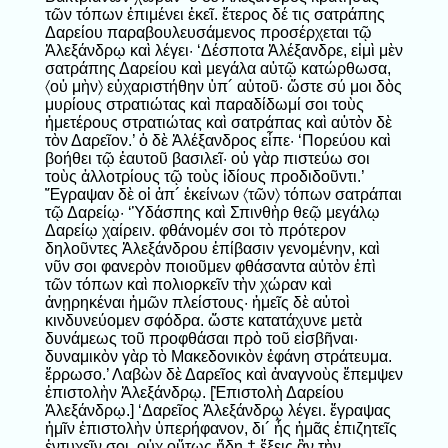
τῶν τόπων ἐπιμένει ἐκεῖ. ἕτερος δέ τις σατράπης
Δαρείου παραβουλευσάμενος προσέρχεται τῷ
Ἀλεξάνδρῳ καὶ λέγει· ‘Δέσποτα Ἀλέξανδρε, εἰμὶ μὲν
σατράπης Δαρείου καὶ μεγάλα αὐτῷ κατώρθωσα,
〈οὐ μὴν〉 εὐχαριστήθην ὑπ´ αὐτοῦ· ὥστε σύ μοι δὸς
μυρίους στρατιώτας καὶ παραδίδωμί σοι τοὺς
ἡμετέρους στρατιώτας καὶ σατράπας καὶ αὐτὸν δὲ
τὸν Δαρεῖον.’ ὁ δὲ Ἀλέξανδρος εἶπε· ‘Πορεύου καὶ
βοήθει τῷ ἑαυτοῦ βασιλεῖ· οὐ γὰρ πιστεύω σοι
τοὺς ἀλλοτρίους τῷ τοὺς ἰδίους προδιδοῦντι.’
Ἔγραψαν δὲ οἱ ἀπ´ ἐκείνων 〈τῶν〉 τόπων σατράπαι
τῷ Δαρείῳ· ‘Ὑδάσπης καὶ Σπινθὴρ θεῷ μεγάλῳ
Δαρείῳ χαίρειν. φθάνομέν σοι τὸ πρότερον
δηλοῦντες Ἀλεξάνδρου ἐπίβασιν γενομένην, καὶ
νῦν σοι φανερὸν ποιοῦμεν φθάσαντα αὐτὸν ἐπὶ
τῶν τόπων καὶ πολιορκεῖν τὴν χώραν καὶ
ἀνῃρηκέναι ἡμῶν πλείστους· ἡμεῖς δὲ αὐτοὶ
κινδυνεύομεν σφόδρα. ὥστε κατατάχυνε μετὰ
δυνάμεως τοῦ προφθάσαι πρὸ τοῦ εἰσβῆναι·
δυναμικὸν γὰρ τὸ Μακεδονικὸν ἐφάνη στράτευμα.
ἔρρωσο.’ Λαβὼν δὲ Δαρεῖος καὶ ἀναγνοὺς ἔπεμψεν
ἐπιστολὴν Ἀλεξάνδρῳ. [Ἐπιστολὴ Δαρείου
Ἀλεξάνδρῳ.] ‘Δαρεῖος Ἀλεξάνδρῳ λέγει. ἔγραψας
ἡμῖν ἐπιστολὴν ὑπερήφανον, δι´ ἧς ἡμᾶς ἐπιζητεῖς
ἐντυχεῖν σοι. οὐχ οὕτως ἤδη † ἔξεις ἂν τὴν