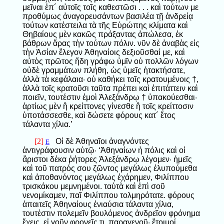
μεῖναι ἐπ´ αὐτοῖς τοῖς καθεστῶσι . . . καὶ τούτων με
προθύμως ἀναγορευσάντων βασιλέα τῇ ἀνδρείᾳ
τούτων κατέστειλα τὰ τῆς Εὐρώπης κλίματα καὶ
Θηβαίους μὲν κακῶς πράξαντας ἀπώλεσα, ἐκ
βάθρων ἄρας τὴν τούτων πόλιν. νῦν δὲ ἀναβὰς εἰς
τὴν Ἀσίαν ἔλεγον Ἀθηναίοις δεξιοῦσθαί με, καὶ
αὐτὸς πρῶτος ἤδη γράφω ὑμῖν οὐ πολλῶν λόγων
οὐδὲ γραμμάτων πλήθη, ὡς ὑμεῖς ἠτακτήσατε,
ἀλλὰ τὰ κεφάλαια· οὐ καθήκει τοῖς κρατουμένοις †,
ἀλλὰ τοῖς κρατοῦσι ταῦτα πρέπει καὶ ἐπιτάττειν καὶ
ποιεῖν, τουτέστιν ἐμοὶ Ἀλεξάνδρῳ † ὑπακούεσθαι·
ἀρτίως μὲν ἢ κρείττονες γίνεσθε ἢ τοῖς κρείττοσιν
ὑποτάσσεσθε, καὶ δώσετε φόρους κατ´ ἔτος
τάλαντα χίλια.’
[2]
Οἱ δὲ Ἀθηναῖοι ἀναγνόντες
E
ἀντιγράφουσιν αὐτῷ· ‘Ἀθηναίων ἡ πόλις καὶ οἱ
ἄριστοι δέκα ῥήτορες Ἀλεξάνδρῳ λέγομεν· ἡμεῖς
καὶ τοῦ πατρός σου ζῶντος μεγάλως ἐλυπούμεθα
καὶ ἀποθανόντος μεγάλως ἐχάρημεν, Φιλίππου
τρισκάκου μεμνημένοι. ταὐτὰ καὶ ἐπὶ σοῦ
νενομίκαμεν, παῖ Φιλίππου τολμηρότατε. φόρους
ἀπαιτεῖς Ἀθηναίους ἐνιαύσια τάλαντα χίλια,
τουτέστιν πολεμεῖν βουλόμενος ἀνδρεῖον φρόνημα
ἔχεις. εἰ γοῦν φρονεῖς τι, παραγενοῦ· ἕτοιμοί