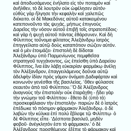
καὶ ἀποδυσάμενος ἐνήλατο εἰς τὸν ποταμὸν καὶ
ἀνῆλθεν, τὸ δὲ λουτρὸν οὐκ ὠφέλησεν αὐτόν·
εὐθὺς γὰρ ἤλγησε τὴν κεφαλὴν καὶ χαλεπῶς
διέκειτο. οἱ δὲ Μακεδόνες αὐτοῦ κατακειμένου
κατεπονοῦντο τὰς ψυχάς, μήπως ἐπιγνοὺς
Δαρεῖος τὴν νόσον αὐτοῦ ἐπιβῇ τοῖς στρατοπέδοις·
καὶ γὰρ ἡ ψυχὴ αὐτοῦ πάντας ἐθάρσυνεν. Καὶ δὴ
Φίλιππος τοὔνομα φίλτατος Ἀλεξάνδρῳ ἰατρὸς
ἐπηγγείλατο αὐτῷ δοὺς καταπότιον σώζειν αὐτόν.
καὶ ὁ μὲν ἑτοιμάζει· ἐπιστολὴ δὲ δίδοται
Ἀλεξάνδρῳ ὑπὸ Παρμενίωνος πεμφθεῖσα
στρατηγοῦ τυγχάνοντος, ὡς ἐπείσθη ὑπὸ Δαρείου
Φίλιππος, ἵνα ἐὰν λάβῃ εὐκαιρίαν φαρμάκῳ ἀνέλῃ
τὸν Ἀλέξανδρον, ἐπαγγειλάμενος δοῦναι αὐτῷ
ἀδελφὴν ἰδίαν πρὸς γάμον ὀνόματι Δαδιφάρταν καὶ
κοινωνὸν γενέσθαι τῆς βασιλείας. ‘ὅθεν φύλασσε
σεαυτὸν ἀπὸ τοῦ Φιλίππου.’ Ὁ δὲ Ἀλέξανδρος
ἀναγνοὺς τὴν ἐπιστολὴν οὐκ ἐταράχθη - ᾔδει γὰρ
τὴν γνώμην τοῦ Φιλίππου - ἔθετο δὲ 〈ὑπὸ τὸ〉
προσκεφάλαιον τὴν ἐπιστολήν· παριὼν δὲ ὁ ἰατρὸς
ἐπέδωκε τὸ πόσιμον φάρμακον Ἀλεξάνδρῳ. ὁ δὲ
λαβὼν τὴν κύλικα ἐπὶ πολὺ ἔβλεψε τῷ Φιλίππῳ· ὁ
δὲ Φίλιππος εἶπε· ‘Δέσποτα βασιλεῦ, μηδὲν
φοβοῦ· ἀνέγκλητόν ἐστι τὸ φάρμακον.’ ὁ δὲ
Ἀλέξανδρος προσθέμενος ἐξέπιε τὸ φάρμακον καὶ