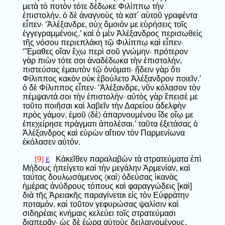
μετὰ τὸ ποτὸν τότε δέδωκε Φιλίππῳ τὴν
ἐπιστολήν. ὁ δὲ ἀναγνοὺς τὰ κατ´ αὐτοῦ γραφέντα
εἶπεν· ‘Ἀλέξανδρε, οὐχ ὅμοιόν με εὑρήσεις τοῖς
ἐγγεγραμμένοις.’ καὶ ὁ μὲν Ἀλέξανδρος περισωθεὶς
τῆς νόσου περιεπλάκη τῷ Φιλίππῳ καὶ εἶπεν·
‘Ἔμαθες οἵαν ἔχω περὶ σοῦ γνώμην· πρότερον
γὰρ πιὼν τότε σοι ἀναδέδωκα τὴν ἐπιστολήν,
πιστεύσας ἐμαυτὸν τῷ ὀνόματι· ᾔδειν γὰρ ὅτι
Φίλιππος κακὸν οὐκ ἐβούλετο Ἀλέξανδρον ποιεῖν.’
ὁ δὲ Φίλιππος εἶπεν· ‘Ἀλέξανδρε, νῦν κόλασον τὸν
πέμψαντά σοι τὴν ἐπιστολήν· αὐτὸς γὰρ ἔπεισέ με
τοῦτο ποιῆσαι καὶ λαβεῖν τὴν Δαρείου ἀδελφὴν
πρὸς γάμον. ἐμοῦ 〈δὲ〉 ἀπαρνουμένου ἴδε οἵῳ με
ἐπεχείρησε πράγματι ἀπολέσαι.’ ταῦτα ἐξετάσας ὁ
Ἀλέξανδρος καὶ εὑρὼν αἴτιον τὸν Παρμενίωνα
ἐκόλασεν αὐτόν.
[9]
Κἀκεῖθεν παραλαβὼν τὰ στρατεύματα ἐπὶ
E
Μήδους ἠπείγετο καὶ τὴν μεγάλην Ἀρμενίαν, καὶ
ταύτας δουλωσάμενος 〈καὶ〉 ὁδεύσας ἱκανὰς
ἡμέρας ἀνύδρους τόπους καὶ φαραγγώδεις [καὶ]
διὰ τῆς Ἀρειακῆς παραγίνεται εἰς τὸν Εὐφράτην
ποταμόν. καὶ τοῦτον γεφυρώσας ψαλίσιν καὶ
σιδηρέαις κνήμαις κελεύει τοῖς στρατεύμασι
διαπερᾶν· ὡς δὲ ἑώρα αὐτοὺς δειλαινομένους,