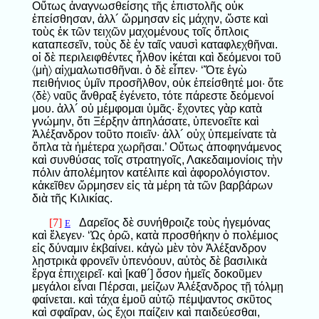
Οὕτως ἀναγνωσθείσης τῆς ἐπιστολῆς οὐκ
ἐπείσθησαν, ἀλλ´ ὥρμησαν εἰς μάχην, ὥστε καὶ
τοὺς ἐκ τῶν τειχῶν μαχομένους τοῖς ὅπλοις
καταπεσεῖν, τοὺς δὲ ἐν ταῖς ναυσὶ καταφλεχθῆναι.
οἱ δὲ περιλειφθέντες ἦλθον ἱκέται καὶ δεόμενοι τοῦ
〈μὴ〉 αἰχμαλωτισθῆναι. ὁ δὲ εἶπεν· ‘Ὅτε ἐγὼ
πειθήνιος ὑμῖν προσῆλθον, οὐκ ἐπείσθητέ μοι· ὅτε
〈δὲ〉 ναῦς ἄνθραξ ἐγένετο, τότε πάρεστε δεόμενοί
μου. ἀλλ´ οὐ μέμφομαι ὑμᾶς· ἔχοντες γὰρ κατὰ
γνώμην, ὅτι Ξέρξην ἀπηλάσατε, ὑπενοεῖτε καὶ
Ἀλέξανδρον τοῦτο ποιεῖν· ἀλλ´ οὐχ ὑπεμείνατε τὰ
ὅπλα τὰ ἡμέτερα χωρῆσαι.’ Οὕτως ἀποφηνάμενος
καὶ συνθύσας τοῖς στρατηγοῖς, Λακεδαιμονίοις τὴν
πόλιν ἀπολέμητον κατέλιπε καὶ ἀφορολόγιστον.
κἀκεῖθεν ὥρμησεν εἰς τὰ μέρη τὰ τῶν βαρβάρων
διὰ τῆς Κιλικίας.
[7]
Δαρεῖος δὲ συνήθροιζε τοὺς ἡγεμόνας
E
καὶ ἔλεγεν· ‘Ὡς ὁρῶ, κατὰ προσθήκην ὁ πολέμιος
εἰς δύναμιν ἐκβαίνει. κἀγὼ μὲν τὸν Ἀλέξανδρον
λῃστρικὰ φρονεῖν ὑπενόουν, αὐτὸς δὲ βασιλικὰ
ἔργα ἐπιχειρεῖ· καὶ [καθ´] ὅσον ἡμεῖς δοκοῦμεν
μεγάλοι εἶναι Πέρσαι, μείζων Ἀλέξανδρος τῇ τόλμῃ
φαίνεται. καὶ τάχα ἐμοῦ αὐτῷ πέμψαντος σκῦτος
καὶ σφαῖραν, ὡς ἔχοι παίζειν καὶ παιδεύεσθαι,