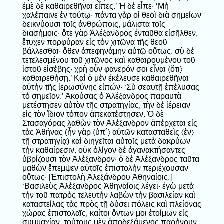
ἐμὲ δὲ καθαιρεθῆναι εἶπες.’ Ἡ δὲ εἶπε· ‘Μὴ
χαλέπαινε ἐν τούτῳ· πάντα γὰρ οἱ θεοὶ διὰ σημείων
δεικνύουσι τοῖς ἀνθρώποις, μάλιστα τοῖς
διασήμοις· ὅτε γὰρ Ἀλέξανδρος ἐνταῦθα εἰσῆλθεν,
ἔτυχεν πορφύραν εἰς τὸν χιτῶνα τῆς θεοῦ
βάλλεσθαι· ὅθεν ἀπεφηνάμην αὐτῷ οὕτως. σὺ δὲ
τετελεσμένου τοῦ χιτῶνος καὶ καθαιρουμένου τοῦ
ἱστοῦ εἰσέβης· χρὴ οὖν φανερόν σοι εἶναι 〈ὅτι〉
καθαιρεθήσῃ.’ Καὶ ὁ μὲν ἐκέλευσε καθαιρεθῆναι
αὐτὴν τῆς ἱερωσύνης εἰπών· ‘Σὺ σεαυτῇ ἐπέλυσας
τὸ σημεῖον.’ Ἀκούσας ὁ Ἀλέξανδρος παραυτὰ
μετέστησεν αὐτὸν τῆς στρατηγίας, τὴν δὲ ἱέρειαν
εἰς τὸν ἴδιον τόπον ἀπεκατέστησεν. Ὁ δὲ
Στασαγόρας λαθὼν τὸν Ἀλέξανδρον ἀπέρχεται εἰς
τὰς Ἀθήνας (ἦν γὰρ 〈ὑπ´〉 αὐτῶν κατασταθεὶς 〈ἐν〉
τῇ στρατηγίᾳ) καὶ διηγεῖται αὐτοῖς μετὰ δακρύων
τὴν καθαίρεσιν. οὐκ ὀλίγον δὲ ἀγανακτήσαντες
ὑβρίζουσι τὸν Ἀλέξανδρον· ὁ δὲ Ἀλέξανδρος ταῦτα
μαθὼν ἔπεμψεν αὐτοῖς ἐπιστολὴν περιέχουσαν
οὕτως· [Ἐπιστολὴ Ἀλεξάνδρου Ἀθηναίοις.]
‘Βασιλεὺς Ἀλέξανδρος Ἀθηναίοις λέγει· ἐγὼ μετὰ
τὴν τοῦ πατρὸς τελευτὴν λαβὼν τὴν βασιλείαν καὶ
καταστείλας τὰς πρὸς τῇ δύσει πόλεις καὶ πλείονας
χώρας ἐπιστολαῖς, καίτοι ὄντων μοι ἑτοίμων εἰς
συμμαχίαν, τούτους μὲν ἀποδεξάμενος παρῄνουν