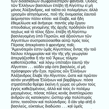
τῶν διδασκάλων σωφρονέστερον φανῆναι. Οὐδεὶς
τῶν Ἑλλήνων βασιλέων ἐπέβη τῇ Αἰγύπτῳ εἰ μὴ
μόνος Ἀλέξανδρος, καὶ ταῦτα οὐ πολεμήσων, ἀλλὰ
χρησμὸν αἰτησόμενος, ποῦ τῆς ὀνομασίας ἑαυτοῦ
ἀείμνηστον πόλιν κτίσει· καὶ ἔλαβε, καὶ ἤδη
ἐθεμελίωσε καὶ ἀνήγειρε· παντὸς γὰρ ἔργου
σπουδαίως γενομένης τῆς ἀρχῆς πρόδηλόν ἐστι
ταχέως καὶ τὸ τέλος ἥξειν. ἐπέβη τῇ Αἰγύπτῳ
βασιλευομένῃ ὑπὸ Περσῶν, καὶ ἀξιούντων τῶν
Αἰγυπτίων συστρατεύσασθαι αὐτῷ πρὸς τοὺς
Πέρσας ἀπεκρίνατο ὁ φρενήρης παῖς·
’Ἀμεινότερόν ἐστιν ὑμᾶς Αἰγυπτίους ὄντας τὴν τοῦ
Νείλου πλημμυρίαν καὶ τὴν τῆς γῆς γεωργίαν
ἀπεργάζεσθαι ἢ τὴν τοῦ Ἄρεως τόλμην
καθοπλίζεσθαι.‘ καὶ λόγῳ ὑπέταξεν ἑαυτῷ τὴν
Αἴγυπτον . . . οὐδὲν γάρ ἐστι βασιλεύς, εἰ μὴ
πρόσφορον γῆν ἔχοι. πρῶτος οὖν Ἑλλήνων
Ἀλέξανδρος ἔλαβε τὴν Αἴγυπτον, ὥστε καὶ πρῶτον
αὐτὸν γενηθῆναι Ἑλλήνων καὶ βαρβάρων. πόσα
στρατόπεδα θρέψει ἐκείνη ἡ χώρα; οὐ μόνον τοὺς
ἐγγὺς καθεζομένους, ἀλλὰ καὶ τοὺς ἐν πολέμῳ
μαχομένους. πόσας πόλεις κενὰς ἀναπληρώσει
ἀνδρῶν εἰς κατοίκησιν; ὥσπερ γὰρ πολύπυρός
ἐστιν, τοσοῦτον καὶ πολύανδρος· ὃ ἐὰν γὰρ αἰτῇ ὁ
βασιλεύς, εὐκταίως διαδώσει . . . καὶ ὑμεῖς