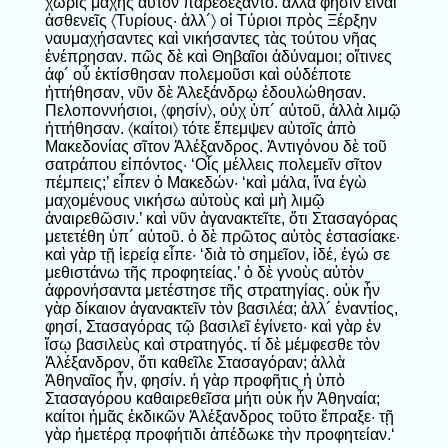
χωρὶς μάχης αὐτὸν παρεδέξαντο. ἀλλά φησιν εἶναι
ἀσθενεῖς 〈Τυρίους· ἀλλ´〉 οἱ Τύριοι πρὸς Ξέρξην
ναυμαχήσαντες καὶ νικήσαντες τὰς τούτου νῆας
ἐνέπρησαν. πῶς δὲ καὶ Θηβαῖοι ἀδύναμοι; οἵτινες
ἀφ´ οὗ ἐκτίσθησαν πολεμοῦσι καὶ οὐδέποτε
ἡττήθησαν, νῦν δὲ Ἀλεξάνδρῳ ἐδουλώθησαν.
Πελοποννήσιοι, 〈φησίν〉, οὐχ ὑπ´ αὐτοῦ, ἀλλὰ λιμῷ
ἡττήθησαν. 〈καίτοι〉 τότε ἔπεμψεν αὐτοῖς ἀπὸ
Μακεδονίας σῖτον Ἀλέξανδρος. Ἀντιγόνου δὲ τοῦ
σατράπου εἰπόντος· ‘Οἷς μέλλεις πολεμεῖν σῖτον
πέμπεις;’ εἶπεν ὁ Μακεδών· ‘καὶ μάλα, ἵνα ἐγὼ
μαχομένους νικήσω αὐτοὺς καὶ μὴ λιμῷ
ἀναιρεθῶσιν.’ καὶ νῦν ἀγανακτεῖτε, ὅτι Στασαγόρας
μετετέθη ὑπ´ αὐτοῦ. ὁ δὲ πρῶτος αὐτὸς ἐστασίακε·
καὶ γὰρ τῇ ἱερείᾳ εἶπε· ‘διὰ τὸ σημεῖον, ἰδέ, ἐγώ σε
μεθιστάνω τῆς προφητείας.’ ὁ δὲ γνοὺς αὐτὸν
ἀφρονήσαντα μετέστησε τῆς στρατηγίας. οὐκ ἦν
γὰρ δίκαιον ἀγανακτεῖν τὸν βασιλέα; ἀλλ´ ἐναντίος,
φησί, Στασαγόρας τῷ βασιλεῖ ἐγίνετο· καὶ γὰρ ἐν
ἴσῳ βασιλεὺς καὶ στρατηγός. τί δὲ μέμφεσθε τὸν
Ἀλέξανδρον, ὅτι καθεῖλε Στασαγόραν; ἀλλὰ
Ἀθηναῖος ἦν, φησίν. ἡ γὰρ προφῆτις ἡ ὑπὸ
Στασαγόρου καθαιρεθεῖσα μήτι οὐκ ἦν Ἀθηναία;
καίτοι ἡμᾶς ἐκδικῶν Ἀλέξανδρος τοῦτο ἔπραξε· τῇ
γὰρ ἡμετέρᾳ προφήτιδι ἀπέδωκε τὴν προφητείαν.‘