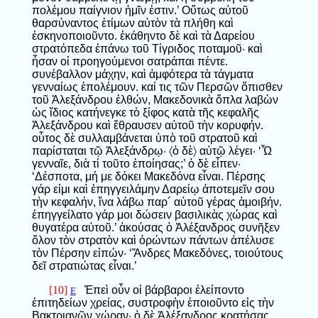
πολέμου παίγνιον ἡμῖν ἐστιν.’ Οὕτως αὐτοῦ
θαρσύναντος ἐτίμων αὐτὸν τὰ πλήθη καὶ
ἐσκηνοποιοῦντο. ἐκάθηντο δὲ καὶ τὰ Δαρείου
στρατόπεδα ἐπάνω τοῦ Τίγριδος ποταμοῦ· καὶ
ἦσαν οἱ προηγούμενοι σατράπαι πέντε.
συνέβαλλον μάχην, καὶ ἀμφότερα τὰ τάγματα
γενναίως ἐπολέμουν. καί τις τῶν Περσῶν ὄπισθεν
τοῦ Ἀλεξάνδρου ἐλθών, Μακεδονικὰ ὅπλα λαβὼν
ὡς ἴδιος κατήνεγκε τὸ ξίφος κατὰ τῆς κεφαλῆς
Ἀλεξάνδρου καὶ ἔθραυσεν αὐτοῦ τὴν κορυφήν.
οὗτος δὲ συλλαμβάνεται ὑπὸ τοῦ στρατοῦ καὶ
παρίσταται τῷ Ἀλεξάνδρῳ· 〈ὁ δὲ〉 αὐτῷ λέγει· ‘Ὦ
γενναῖε, διὰ τί τοῦτο ἐποίησας;’ ὁ δὲ εἶπεν·
‘Δέσποτα, μή με δόκει Μακεδόνα εἶναι. Πέρσης
γάρ εἰμι καὶ ἐπηγγειλάμην Δαρείῳ ἀποτεμεῖν σου
τὴν κεφαλήν, ἵνα λάβω παρ´ αὐτοῦ γέρας ἀμοιβήν.
ἐπηγγείλατο γάρ μοι δώσειν βασιλικὰς χώρας καὶ
θυγατέρα αὐτοῦ.’ ἀκούσας ὁ Ἀλέξανδρος συνῆξεν
ὅλον τὸν στρατὸν καὶ ὁρώντων πάντων ἀπέλυσε
τὸν Πέρσην εἰπών· ‘Ἄνδρες Μακεδόνες, τοιούτους
δεῖ στρατιώτας εἶναι.’
[10]
Ἐπεὶ οὖν οἱ βάρβαροι ἐλείποντο
E
ἐπιτηδείων χρείας, συστροφὴν ἐποιοῦντο εἰς τὴν
Βακτριανῶν χώραν· ὁ δὲ Ἀλέξανδρος κρατήσας