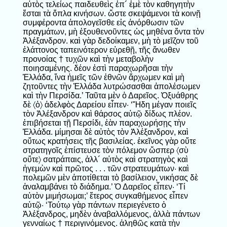
αὐτὸς τελείως παιδευθεὶς ἐπ´ ἐμὲ τὸν καθηγητὴν
ἔσται τὰ ὅπλα κινήσων. ὥστε σκεψάμενοι τὰ κοινῇ
συμφέροντα ἀπολογεῖσθε εἰς ἀνόρθωσιν τῶν
πραγμάτων, μὴ ἐξουθενοῦντες ὡς μηθένα ὄντα τὸν
Ἀλέξανδρον. καὶ γὰρ δεδοίκαμεν, μὴ τὸ μεῖζον τοῦ
ἐλάττονος ταπεινότερον εὑρεθῇ, τῆς ἄνωθεν
προνοίας † τυχῶν καὶ τὴν μεταβολὴν
ποιησαμένης. δέον ἐστὶ παραχωρῆσαι τὴν
Ἑλλάδα, ἵνα ἡμεῖς τῶν ἐθνῶν ἄρχωμεν καὶ μὴ
ζητοῦντες τὴν Ἑλλάδα λυτρώσασθαι ἀπολέσωμεν
καὶ τὴν Περσίδα.’ Ταῦτα μὲν ὁ Δαρεῖος. Ὀξυάθρης
δὲ 〈ὁ〉 ἀδελφὸς Δαρείου εἶπεν· ‘Ἤδη μέγαν ποιεῖς
τὸν Ἀλέξανδρον καὶ θάρσος αὐτῷ δίδως πλέον.
ἐπιβήσεται τῇ Περσίδι, ἐὰν παραχωρήσῃς τὴν
Ἑλλάδα. μίμησαι δὲ αὐτὸς τὸν Ἀλέξανδρον, καὶ
οὕτως κρατήσεις τῆς βασιλείας. ἐκεῖνος γὰρ οὔτε
στρατηγοῖς ἐπίστευσε τὸν πόλεμον ὥσπερ 〈σὺ
οὔτε〉 σατράπαις, ἀλλ´ αὐτὸς καὶ στρατηγὸς καὶ
ἡγεμὼν καὶ πρῶτος . . . τῶν στρατευμάτων· καὶ
πολεμῶν μὲν ἀποτίθεται τὸ βασίλειον, νικήσας δὲ
ἀναλαμβάνει τὸ διάδημα.’ Ὁ Δαρεῖος εἶπεν· ‘Τί
αὐτὸν μιμήσωμαι;’ ἕτερος συγκαθήμενος εἶπεν
αὐτῷ· ‘Τούτῳ γὰρ πάντων περιεγένετο ὁ
Ἀλέξανδρος, μηδὲν ἀναβαλλόμενος, ἀλλὰ πάντων
γενναίως † περιγινόμενος. ἀληθῶς κατὰ τὴν