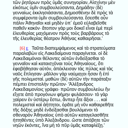
τῶν ῥητόρων πρὸς ὑμᾶς συνηγορίαν, Αἰσχίνην μὲν
εἰκότως ὑμῖν συμβουλεύσαντα, Δημάδην 〈δὲ〉
γενναίως ἐκκλησιάσαντα, Δημοσθένην δὲ πρὸς τὰ
συμφέροντα ὑμῖν συμβουλεύσαντα. ἔσεσθε οὖν
πάλιν Ἀθηναῖοι καὶ μηδὲν ὑπ´ ἐμοῦ εὐλαβεῖσθε
παθεῖν κακόν· ἄτοπον γάρ μοι δοκεῖ εἶναι ἐμὲ περὶ
ἐλευθερίας μαχόμενον πρὸς τοὺς βαρβάρους τὸ
τῆς ἐλευθερίας θέατρον Ἀθήνας καθαιρῆσαι.’
[6]
Ταῦτα διαπεμψάμενος καὶ τὰ στρατεύματα
E
παραλαβὼν εἰς Λακεδαίμονα παραγίνεται. οἱ δὲ
Λακεδαιμόνιοι θέλοντες αὑτῶν ἐνδείξασθαι τὸ
γενναῖον καὶ καταισχῦναι τοὺς Ἀθηναίους, ὅτι
ἐφοβήθησαν αὐτόν, ἀπέκλεισαν τὰς πύλας καὶ τὰς
ναῦς ἔπλησαν· μᾶλλον γὰρ ναύμαχοι ἦσαν ἢ ἐπὶ
γῆς πολεμισταί. μαθὼν 〈δὲ〉 αὐτῶν τὴν παράταξιν
πέμπει ἐπιστολὴν πρῶτον· ‘Ἀλέξανδρος
Λακεδαιμονίοις γράφει· πρῶτον συμβουλεύω ἣν
εἴχετε ἀπὸ προγόνων φήμην φυλάσσειν· τὸ γὰρ
χαίρειν ἐν ὑστέρῳ ἔστω, ἄνπερ ἦτε ἄξιοι . . . καὶ
πολεμισταὶ καὶ ἀήττητοι, ὁρᾶτε μὴ νῦν καθαιρεθῆτε
τῆς δόξης μηδὲ ἐνδείξασθαι βουλόμενοι τὸ
σθεναρὸν Ἀθηναίοις ὑπὸ αὐτῶν καταγελασθῆτε
ἡττηθέντες ὑπὸ Ἀλεξάνδρου. ὥστε ἀπόβητε τῶν
νηῶν ἑκόντες, ἵνα μὴ τὸ πῦρ ὑμᾶς καταφλέξῃ.’