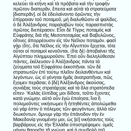
κελεύει τὰ κτήνη καὶ τὰ πρόβατα καὶ τὴν τροφὴν
πρῶτον διαπερᾶν, ἔπειτα καὶ αὐτὰ τὰ στρατεύματα
[διαπερᾶν]. οἱ δὲ ἐδειλαίνοντο ὁρῶντες τὴν
ἐπίρροιαν τοῦ ποταμοῦ, μὴ διαλυθῶσιν αἱ ψαλίδες.
ὁ δὲ Ἀλέξανδρος παραλαβὼν τοὺς παρασπιστὰς
πρῶτος διεπέρασεν. Εἶσι δὲ Τίγρις ποταμὸς καὶ
Εὐφράτης διὰ τῆς Μεσοποταμίας καὶ Βαβυλῶνος,
οἵτινες ἀπορρέουσιν εἰς τὸν Νεῖλον ποταμόν. φασὶ
γὰρ 〈ὅτι〉, ὅτε Νεῖλος εἰς τὴν Αἴγυπτον ἔρχεται, τότε
οὗτοι οἱ ποταμοὶ κενοῦνται, 〈ὅτε δὲ〉 ἀποβαίνει τῆς
Αἰγύπτου πλημμυροῦσιν. Ἐπεὶ οὖν διεληλύθεσαν
πάντες, ἐκέλευσεν ὁ Ἀλέξανδρος πάντα τὰ
ζεύγματα τοῦ Εὐφράτου ἐκκοπῆναι. τῶν δὲ
στρατιωτῶν ἐπὶ τούτῳ πλεῖον δειλανθέντων καὶ
λεγόντων, ὡς εἰ γένηται ἡμᾶς ἀνατραπῆναι, πῶς
ἔχομεν περᾶσαι; ὁ [δὲ] Ἀλέξανδρος ἀκούσας,
συνάξας τοὺς στρατάρχας καὶ τὰ ὅλα στρατόπεδα
εἶπεν· ‘Καλὰς ἐλπίδας μοι δίδοτε, τοῦτο ἔχοντες
κατὰ γνώμην. αὐτὸ οὖν ἐγὼ ἐποίησα, ἵνα ἢ
πολεμοῦντες νικήσωμεν ἢ ἡττηθέντες ἀπολώμεθα·
οὐ γάρ ἐστιν ὁ πόλεμος τῶν φευγόντων, ἀλλὰ τῶν
διωκόντων. ὄμνυμι γὰρ τὴν ἐπάνοδον τὴν ἐν
Μακεδονίᾳ γινομένην μοι, ὡς [εἰ] νικήσαντες τοὺς
βαρβάρους εἰς τὴν Ἑλλάδα ὑποστρέψομεν. ὑμεῖς
μόνον θαρρεῖτε τῇ γνώμῃ, καὶ ἡ συμβολὴ τοῦ