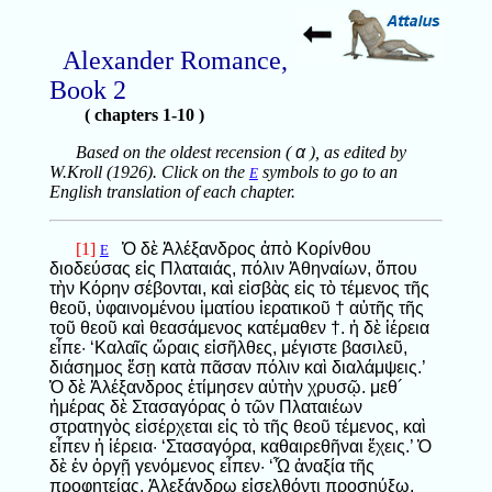
Alexander Romance,
Book 2
( chapters 1-10 )
Based on the oldest recension (
α
), as edited by
W.Kroll (1926). Click on the
symbols to go to an
E
English translation of each chapter.
[1]
Ὁ δὲ Ἀλέξανδρος ἀπὸ Κορίνθου
E
διοδεύσας εἰς Πλαταιάς, πόλιν Ἀθηναίων, ὅπου
τὴν Κόρην σέβονται, καὶ εἰσβὰς εἰς τὸ τέμενος τῆς
θεοῦ, ὑφαινομένου ἱματίου ἱερατικοῦ † αὐτῆς τῆς
τοῦ θεοῦ καὶ θεασάμενος κατέμαθεν †. ἡ δὲ ἱέρεια
εἶπε· ‘Καλαῖς ὥραις εἰσῆλθες, μέγιστε βασιλεῦ,
διάσημος ἔσῃ κατὰ πᾶσαν πόλιν καὶ διαλάμψεις.’
Ὁ δὲ Ἀλέξανδρος ἐτίμησεν αὐτὴν χρυσῷ. μεθ´
ἡμέρας δὲ Στασαγόρας ὁ τῶν Πλαταιέων
στρατηγὸς εἰσέρχεται εἰς τὸ τῆς θεοῦ τέμενος, καὶ
εἶπεν ἡ ἱέρεια· ‘Στασαγόρα, καθαιρεθῆναι ἔχεις.’ Ὁ
δὲ ἐν ὀργῇ γενόμενος εἶπεν· ‘Ὦ ἀναξία τῆς
προφητείας, Ἀλεξάνδρῳ εἰσελθόντι προσηύξω,