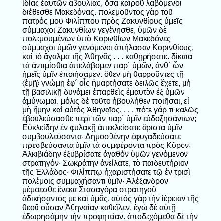
ἰδίας ἑαυτῶν ἀβουλίας, ὅσα καιροῦ λαβόμενοι
διέθεσθε Μακεδόνας. πολεμοῦντος γὰρ τοῦ
πατρός μου Φιλίππου πρὸς Ζακυνθίους ὑμεῖς
σύμμαχοι Ζακυνθίων γεγένησθε, ὑμῶν δὲ
πολεμουμένων ὑπὸ Κορινθίων Μακεδόνες
σύμμαχοι ὑμῶν γενόμενοι ἀπήλασαν Κορινθίους.
καὶ τὸ ἄγαλμα τῆς Ἀθηνᾶς . . . καθῃρήσατε. δίκαια
τὰ ἀντιμίσθια ἀπελάβομεν παρ´ ὑμῶν, ἀνθ´ ὧν
ἡμεῖς ὑμῖν ἐποιήσαμεν. ὅθεν μὴ θαρροῦντες τῇ
〈ἐμῇ〉 γνώμῃ ἐφ´ οἷς ἡμαρτήσατε δειλῶς ἔχετε, μὴ
τῇ βασιλικῇ δυνάμει ἐπαρθεὶς ἐμαυτὸν ἐξ ὑμῶν
ἀμύνωμαι. μόλις δὲ τοῦτο ἠβουλήθεν ποιῆσαι, εἰ
μὴ ἤμην καὶ αὐτὸς Ἀθηναῖος. . . . πότε γάρ τι καλῶς
ἐβουλεύσασθε περὶ τῶν παρ´ ὑμῖν εὐδοξησάντων;
Εὐκλείδην ἐν φυλακῇ ἀπεκλείσατε ἄριστα ὑμῖν
συμβουλεύσαντα· Δημοσθένην ἐφυγαδεύσατε
πρεσβεύσαντα ὑμῖν τὰ συμφέροντα πρὸς Κῦρον·
Ἀλκιβιάδην ἐξυβρίσατε ἀγαθὸν ὑμῶν γενόμενον
στρατηγόν· Σωκράτην ἀνείλατε, τὸ παιδευτήριον
τῆς Ἑλλάδος· Φιλίππῳ ἠχαριστήσατε τῷ ἐν τρισὶ
πολέμοις συμμαχήσαντι ὑμῖν· Ἀλέξανδρον
μέμφεσθε ἕνεκα Στασαγόρα στρατηγοῦ
ἀδικήσαντός με καὶ ὑμᾶς. αὐτὸς γὰρ τὴν ἱέρειαν τῆς
θεοῦ οὖσαν Ἀθηναίαν καθεῖλεν, ἐγὼ δὲ αὐτῇ
ἐδωρησάμην τὴν προφητείαν. ἀποδεχόμεθα δὲ τὴν