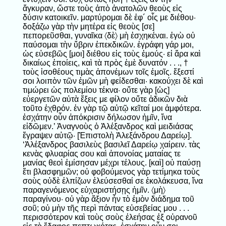
ἄγκυραν, ὥστε τοὺς ἀπὸ ἀνατολῶν θεοὺς εἰς
δύσιν κατοικεῖν. μαρτύρομαι δὲ ἐφ´ οἷς με διέθου·
δοξάζω γὰρ τὴν μητέρα εἰς θεοὺς [σε]
πεπορεῦσθαι, γυναῖκα 〈δὲ〉 μὴ ἐσχηκέναι. ἐγὼ οὐ
παύσομαι τὴν ὕβριν ἐπεκδικῶν. ἐγράφη γάρ μοι,
ὡς εὐσεβῶς [μοι] διέθου εἰς τοὺς ἐμούς· εἰ ἄρα καὶ
δικαίως ἐποίεις, καὶ τὰ πρὸς ἐμὲ δυνατόν . . ., †
τοὺς ἰσοθέους τιμὰς ἀπονέμων τοῖς ἐμοῖς. ἔξεστί
σοι λοιπὸν τῶν ἐμῶν μὴ φείδεσθαι· κακούχει δὲ καὶ
τιμώρει ὡς πολεμίου τέκνα· οὔτε γὰρ [ὡς]
εὐεργετῶν αὐτὰ ἕξεις με φίλον οὔτε ἀδικῶν διὰ
τοῦτο ἐχθρόν. ἐν γὰρ τῷ αὐτῷ κεῖταί μοι ἀμφότερα.
ἐσχάτην οὖν ἀπόκρισιν δήλωσον ἡμῖν, ἵνα
εἰδῶμεν.’ Ἀναγνοὺς ὁ Ἀλέξανδρος καὶ μειδιάσας
ἔγραψεν αὐτῷ· [Ἐπιστολὴ Ἀλεξάνδρου Δαρείῳ].
‘Ἀλέξανδρος βασιλεὺς βασιλεῖ Δαρείῳ χαίρειν. τὰς
κενὰς φλυαρίας σου καὶ ἀπονοίας ματαίας τε
μανίας θεοὶ ἐμίσησαν μέχρι τέλους. [καὶ] οὐ παύσῃ
ἔτι βλασφημῶν; οὐ φοβούμενος γὰρ τετίμηκα τοὺς
σοὺς οὐδὲ ἐλπίζων ἐλεύσεσθαί σε ἐκολάκευσα, ἵνα
παραγενόμενος εὐχαριστήσῃς ἡμῖν. 〈μὴ〉
παραγίνου· οὐ γὰρ ἄξιον ἦν τὸ ἐμὸν διάδημα τοῦ
σοῦ; οὐ μὴν τῆς περὶ πάντας εὐσεβείας μου . . .
περισσότερον καὶ τοὺς σοὺς ἐλεήσας ἐξ οὐρανοῦ